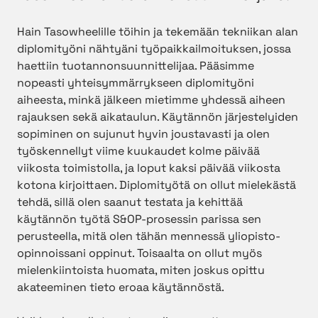
Hain Tasowheelille töihin ja tekemään tekniikan alan
diplomityöni nähtyäni työpaikkailmoituksen, jossa
haettiin tuotannonsuunnittelijaa. Pääsimme
nopeasti yhteisymmärrykseen diplomityöni
aiheesta, minkä jälkeen mietimme yhdessä aiheen
rajauksen sekä aikataulun. Käytännön järjestelyiden
sopiminen on sujunut hyvin joustavasti ja olen
työskennellyt viime kuukaudet kolme päivää
viikosta toimistolla, ja loput kaksi päivää viikosta
kotona kirjoittaen. Diplomityötä on ollut mielekästä
tehdä, sillä olen saanut testata ja kehittää
käytännön työtä S&OP-prosessin parissa sen
perusteella, mitä olen tähän mennessä yliopisto-
opinnoissani oppinut. Toisaalta on ollut myös
mielenkiintoista huomata, miten joskus opittu
akateeminen tieto eroaa käytännöstä.