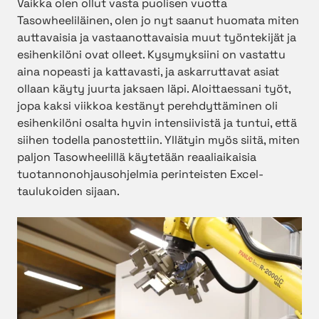
Vaikka olen ollut vasta puolisen vuotta
Tasowheeliläinen, olen jo nyt saanut huomata miten
auttavaisia ja vastaanottavaisia muut työntekijät ja
esihenkilöni ovat olleet. Kysymyksiini on vastattu
aina nopeasti ja kattavasti, ja askarruttavat asiat
ollaan käyty juurta jaksaen läpi. Aloittaessani työt,
jopa kaksi viikkoa kestänyt perehdyttäminen oli
esihenkilöni osalta hyvin intensiivistä ja tuntui, että
siihen todella panostettiin. Yllätyin myös siitä, miten
paljon Tasowheelillä käytetään reaaliaikaisia
tuotannonohjausohjelmia perinteisten Excel-
taulukoiden sijaan.