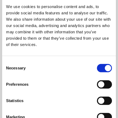
We use cookies to personalise content and ads, to
Tuotannonsuunnittelijamme Jenna pitää
provide social media features and to analyse our traffic.
tuotannonsuunnittelijan työssään sitä, että saa
We also share information about your use of our site with
sovitella oppimaansa teoriaa ja käytännön tietoa
our social media, advertising and analytics partners who
toisiinsa.
may combine it with other information that you’ve
provided to them or that they’ve collected from your use
Nyt olen ilokseni huomannut, miten olen kehittynyt
of their services.
työssäni. Kysymyksiä en esitäkään ainoastaan minä
muille, vaan sitä tapahtuu myös toisin päin –
työhöni ja osaamiseeni siis luotetaan. Työssäni
Consent
parasta on, että aamulla ei ikinä tiedä täysin
Necessary
Selection
varmaksi, mitä päivä tuo tullessaan. Vastuuni ovat jo
nyt lisääntyneet, ja mitä tulee tulevaisuuteeni
Tasowheelillä, myös etenemismahdollisuudet
Preferences
houkuttavat.
Statistics
”Työnkuvani vastaa koulutustani, ja tuntuu
että olen oikeassa paikassa. Työntekijöiden
Marketing